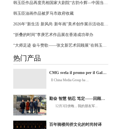
韩玉臣作品再度亮相国家大剧院“古韵今辉—中国当代美术名家经典作品展”
韩玉臣油画作品被罗马市政府收藏
2026年“新生活·新风尚·新年画”美术创作展示活动在江西抚州开幕
“折叠的时间”李庚艺术作品展在香港成功举办
“大师足迹 奋斗赞歌——张文新艺术回顾展”在韩玉臣美术馆启幕
热门产品
CMG svela il promo per il Gala della Festa di Primavera 2026
Il China Media Group ha ...
勤奋 智慧 韧忍 笃定——回顾我与张文新老师47年的深情厚谊
12月3日傍晚，我的朋友军...
百年骑楼间侨文化的时尚转译