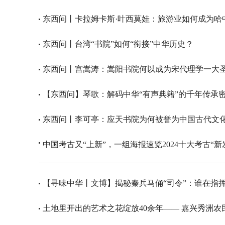
东西问丨卡拉姆卡斯·叶西莫娃：旅游业如何成为哈
东西问丨台湾“书院”如何“衔接”中华历史？
东西问丨宫嵩涛：嵩阳书院何以成为宋代理学一大
【东西问】琴歌：解码中华“有声典籍”的千年传承
东西问丨李可亭：应天书院为何被誉为中国古代文
中国考古又“上新”，一组海报速览2024十大考古“新
【寻味中华丨文博】揭秘秦兵马俑“司令”：谁在指挥
土地里开出的艺术之花绽放40余年—— 嘉兴秀洲农