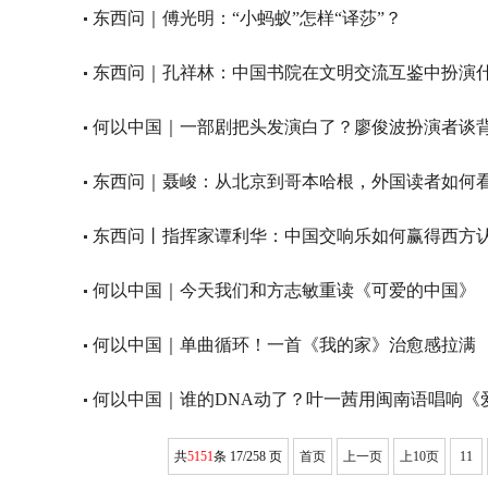
东西问｜傅光明：“小蚂蚁”怎样“译莎”？
东西问｜孔祥林：中国书院在文明交流互鉴中扮演
何以中国｜一部剧把头发演白了？廖俊波扮演者谈
东西问｜聂峻：从北京到哥本哈根，外国读者如何
东西问丨指挥家谭利华：中国交响乐如何赢得西方
何以中国｜今天我们和方志敏重读《可爱的中国》
何以中国｜单曲循环！一首《我的家》治愈感拉满
何以中国｜谁的DNA动了？叶一茜用闽南语唱响《
共
5151
条 17/258 页
首页
上一页
上10页
11