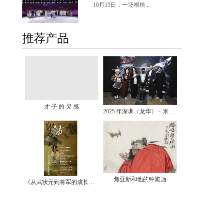
10月19日，一场根植...
推荐产品
才 子 的 灵 感
2025 年深圳（龙华）・米兰双城时尚周完美收官：四大亮点回顾，见证时尚与创新的交融
焦亚新和他的钟馗画
《从武状元到将军的成长档案》图片展开幕