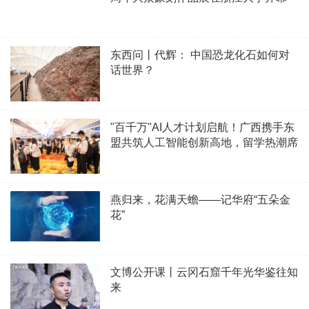
东西问丨代辉： 中国恐龙化石如何对
话世界？
"百千万"AI人才计划启航！广西携手东
盟共筑人工智能创新高地，留学热潮席
卷柬泰
燕归来，花满天蟾——记华府“五朵金
花”
文博公开课丨云冈石窟千年光华鉴往知
来