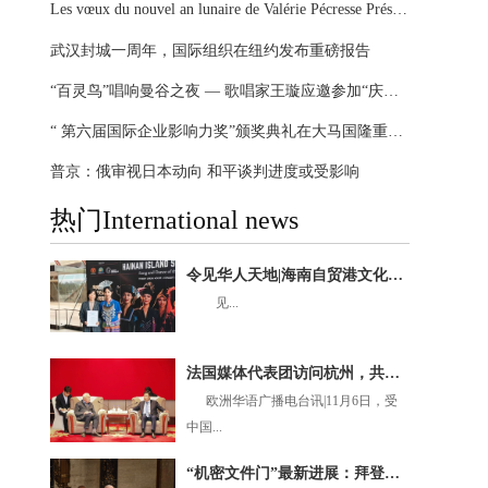
Les vœux du nouvel an lunaire de Valérie Pécresse Présidente du Conseil régional Île-de-France
武汉封城一周年，国际组织在纽约发布重磅报告
“百灵鸟”唱响曼谷之夜 — 歌唱家王璇应邀参加“庆祝泰中建交45周年”大型晚会
“ 第六届国际企业影响力奖”颁奖典礼在大马国隆重举办
普京：俄审视日本动向 和平谈判进度或受影响
热门International news
令见华人天地|海南自贸港文化盛典闪耀国际舞台，《黎族家园》悉尼歌剧院圆满上演
见...
法国媒体代表团访问杭州，共探深化交流合作新机遇
欧洲华语广播电台讯|11月6日，受
中国...
“机密文件门”最新进展：拜登接受特别检察官问询