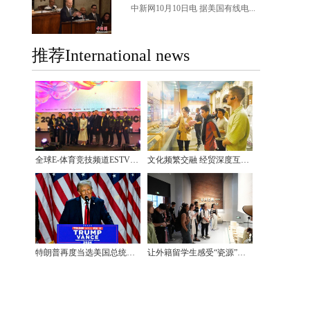
中新网10月10日电 据美国有线电...
推荐International news
全球E-体育竞技频道ESTV将在韩国设立亚洲分公司
文化频繁交融 经贸深度互促 美美与共的拉美江门情
特朗普再度当选美国总统，油画作品《祷》成中美文化交流佳话
让外籍留学生感受“瓷源”魅力 10多个国家的留学生走进浙江上虞感受企业科技创新