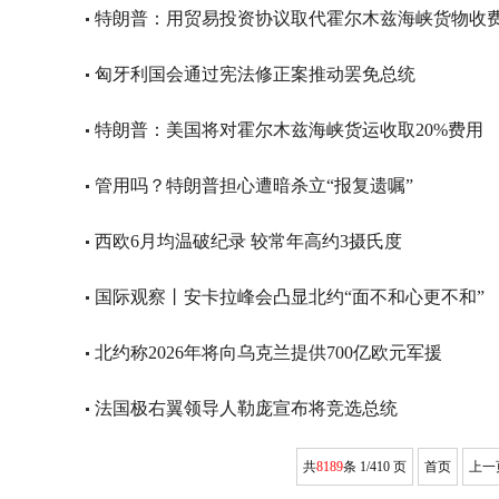
特朗普：用贸易投资协议取代霍尔木兹海峡货物收
匈牙利国会通过宪法修正案推动罢免总统
特朗普：美国将对霍尔木兹海峡货运收取20%费用
管用吗？特朗普担心遭暗杀立“报复遗嘱”
西欧6月均温破纪录 较常年高约3摄氏度
国际观察丨安卡拉峰会凸显北约“面不和心更不和”
北约称2026年将向乌克兰提供700亿欧元军援
法国极右翼领导人勒庞宣布将竞选总统
共
8189
条 1/410 页
首页
上一