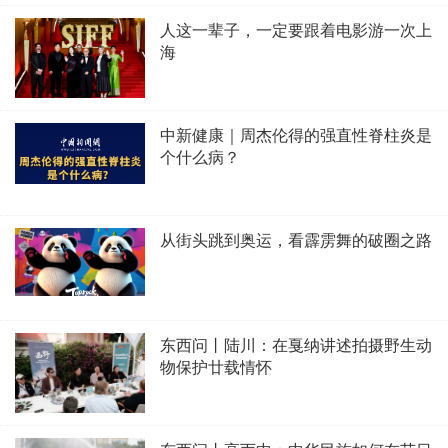
人这一辈子，一定要跟着电影游一次上
海
中新健康｜周杰伦得的强直性脊柱炎是
个什么病？
从街头跳到奥运，看霹雳舞的破圈之路
东西问丨陆川：在戛纳讲述拍摄野生动
物保护廿载情怀