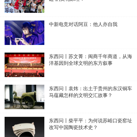
中新电竞对话阿豆：他人亦自我
东西问丨苏文菁：闽商千年商道，从海
洋基因到全球文明的东方叙事
东西问丨袁炜：出土于贵州的东汉铜车
马蕴藏怎样的文明交汇故事？
东西问丨柴平平：为何说苏峪口瓷窑址
改写中国陶瓷技术史？