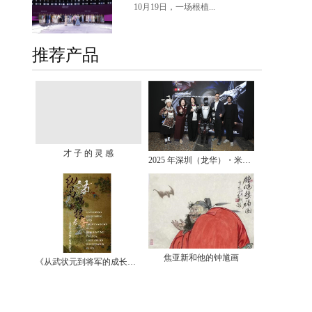
10月19日，一场根植...
推荐产品
才 子 的 灵 感
2025 年深圳（龙华）・米兰双城时尚周完美收官：四大亮点回顾，见证时尚与创新的交融
焦亚新和他的钟馗画
《从武状元到将军的成长档案》图片展开幕