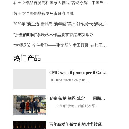
韩玉臣作品再度亮相国家大剧院“古韵今辉—中国当代美术名家经典作品展”
韩玉臣油画作品被罗马市政府收藏
2026年“新生活·新风尚·新年画”美术创作展示活动在江西抚州开幕
“折叠的时间”李庚艺术作品展在香港成功举办
“大师足迹 奋斗赞歌——张文新艺术回顾展”在韩玉臣美术馆启幕
热门产品
CMG svela il promo per il Gala della Festa di Primavera 2026
Il China Media Group ha ...
勤奋 智慧 韧忍 笃定——回顾我与张文新老师47年的深情厚谊
12月3日傍晚，我的朋友军...
百年骑楼间侨文化的时尚转译