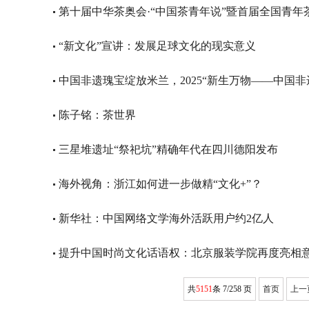
第十届中华茶奥会·“中国茶青年说”暨首届全国青年
“新文化”宣讲：发展足球文化的现实意义
中国非遗瑰宝绽放米兰，2025“新生万物——中国
陈子铭：茶世界
三星堆遗址“祭祀坑”精确年代在四川德阳发布
海外视角：浙江如何进一步做精“文化+”？
新华社：中国网络文学海外活跃用户约2亿人
提升中国时尚文化话语权：北京服装学院再度亮相
共
5151
条 7/258 页
首页
上一