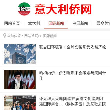
网站首页
意大利
国际新闻
中国新闻
吾乡美
当前位置：
网站首页
>>
国际新闻
联合国环境署：全球变暖形势依然严峻
哈梅内伊：伊朗近期不会考虑与美国合
作
令见华人天地|海南自贸港文化盛典闪
耀国际舞台，《黎族家园》悉尼歌剧院
圆满上演