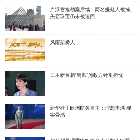
卢浮宫抢劫案后续：两名嫌疑人被捕、
失窃珠宝仍未被追回
风雨架桥人
日本新首相“鹰派”施政方针引担忧
新华社丨欧洲防务自主：理想丰满 现
实骨感