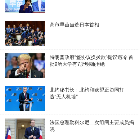
高市早苗当选日本首相
特朗普政府“签协议换拨款”提议遇冷 首
批9所大学有7所明确拒绝
北约秘书长：北约和欧盟正协同打
造“无人机墙”
法国总理勒科尔尼二次组阁主要成员揭
晓