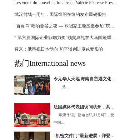
Les vœux du nouvel an lunaire de Valérie Pécresse Présidente du Conseil régional Île-de-France
武汉封城一周年，国际组织在纽约发布重磅报告
“百灵鸟”唱响曼谷之夜 — 歌唱家王璇应邀参加“庆祝泰中建交45周年”大型晚会
“ 第六届国际企业影响力奖”颁奖典礼在大马国隆重举办
普京：俄审视日本动向 和平谈判进度或受影响
热门International news
令见华人天地|海南自贸港文化盛典闪耀国际舞台，《黎族家园》悉尼歌剧院圆满上演
见...
法国媒体代表团访问杭州，共探深化交流合作新机遇
欧洲华语广播电台讯|11月6日，受
中国...
“机密文件门”最新进展：拜登接受特别检察官问询