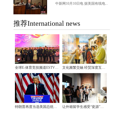
中新网10月10日电 据美国有线电...
推荐International news
全球E-体育竞技频道ESTV将在韩国设立亚洲分公司
文化频繁交融 经贸深度互促 美美与共的拉美江门情
特朗普再度当选美国总统，油画作品《祷》成中美文化交流佳话
让外籍留学生感受“瓷源”魅力 10多个国家的留学生走进浙江上虞感受企业科技创新