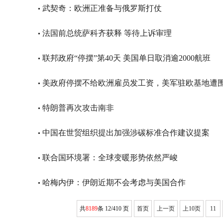
武契奇：欧洲正准备与俄罗斯打仗
法国前总统萨科齐获释 等待上诉审理
联邦政府“停摆”第40天 美国单日取消逾2000航班
美政府停摆不给欧洲雇员发工资，美军驻欧基地遭
特朗普再次攻击南非
中国在世贸组织提出加强涉碳标准合作建议提案
联合国环境署：全球变暖形势依然严峻
哈梅内伊：伊朗近期不会考虑与美国合作
共
8189
条 12/410 页
首页
上一页
上10页
11