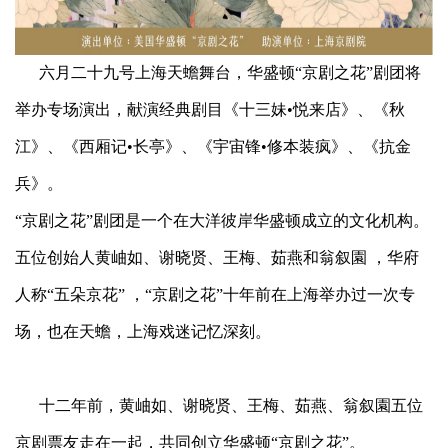
六月二十九号上海天蟾舞台，华盛顿“京剧之花”剧团将
举办专场演出，献演经典剧目《十三妹•悦来店》、《秋
江》、《西厢记•长亭》、《宇宙锋•修本装疯》、《抗金
兵》。
“京剧之花”剧团是一个在大洋彼岸华盛顿成立的文化机构。
五位创始人黄岫如、谢晓贤、王梅、茹燕和翁叙園 ，华府
人称“五朵京花” ，“京剧之花”十年前在上海举办过一次专
场，也在天蟾，上海戏迷记忆深刻。
十二年前，黄岫如、谢晓贤、王梅、茹燕、翁叙園五位
京剧票友走在一起，共同创立华盛顿“京剧之花”。