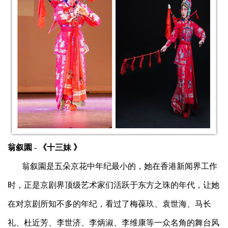
翁叙園 - 《十三妹 》
翁叙園是五朵京花中年纪最小的，她在香港新闻界工作
时，正是京剧界顶级艺术家们活跃于东方之珠的年代，让她
在对京剧所知不多的年纪，看过了梅葆玖、袁世海、马长
礼、杜近芳、李世济、李炳淑、李维康等一众名角的舞台风