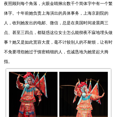
夜照顾到每个角落，火眼金睛揪出数千个简体字中有一个繁
体字。十年前她负责上海演出的具体事务，上海京剧院的
人，收到她发出的电邮、微信，总是在美国时间凌晨两三
点、甚至三四点，都疑惑这位女士怎么能彻夜不寐地埋头做
事？她又是如此宽容大度，毫不计较别人的不耐烦，让有时
不免要埋怨她过于慎密精细的人，也诚恳地为她竖起大拇
指。