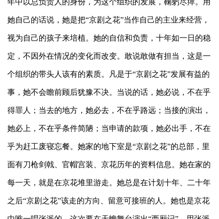
年中以总负责人的身份，为这个组织的发展，鞠躬尽瘁。用
她自己的话说，她是把“京剧之花”当作自己的主业来经营，
视为自己的孩子来培植。她的自信和负责，十年如一日的稳
定，不因外在情况的变化而改变。敢说敢做有担当，这是一
个组织的带头人该有的素质。凡是于“京剧之花”发展有益的
事，她不会瞻前顾后犹豫不决。当说的话，她必说，不在乎
得罪人；当去的地方，她必去，不在乎路远；当接的演出，
她必上，不在乎条件简陋；当申请的款项，她必出手，不在
乎为赶工废寝忘餐。她家的地下室是“京剧之花”的总部，里
面有刀枪剑戟、官帽宫装、京花历年的资料信息。她在家的
每一天，就是在京花堆里游走。她总是在计划十年、二十年
之后“京剧之花”该走的方向、留意可接班的人。她也是京花
中唯一唱张派的，这次要在天蟾舞台演出“西厢记”，用张派