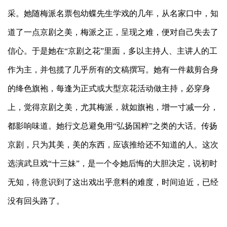
采。她随梅派名票包幼蝶先生学戏的几年，从名家口中，知
道了一点京剧之美，梅派之正，呈现之难，便对自己失去了
信心。于是她在“京剧之花”里面，多以主持人、主讲人的工
作为主，并包揽了几乎所有的文稿撰写。她有一件裁剪合身
的绛色旗袍，每逢为正式或大型京花活动做主持，必穿身
上，觉得京剧之美，尤其梅派，就如旗袍，增一寸减一分，
都影响味道。她行文总避免用“弘扬国粹”之类的大话。传扬
京剧，只为其美，美的东西，应该推给还不知道的人。这次
选演武旦戏“十三妹”，是一个令她后悔的大胆决定，说初时
无知，待意识到了这出戏出乎意料的难度，时间迫近，已经
没有回头路了。