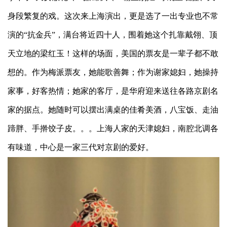
身段繁复的戏。这次来上海演出，更是选了一出专业也不常
演的“抗金兵”，满台将近四十人，围着她这个扎靠戴翎、顶
天立地的梁红玉！这样的场面，美国的票友是一辈子都不敢
想的。作为梅派票友，她能歌善舞；作为谢家媳妇，她操持
家事，好客热情；她家的客厅，是华府迎来送往各路京剧名
家的据点。她随时可以摆出满桌的佳肴美酒，八宝饭、走油
蹄胖、手擀饺子皮。。。上海人家的天津媳妇，南腔北调各
有味道，中心是一家三代对京剧的爱好。