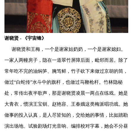
谢晓贤
-
《宇宙锋》
谢晓贤和王梅，一个是谢家姑奶奶，一个是谢家媳妇。
一家人两幢房子，隐在一道翠竹屏障后面，毗邻而居。除了
常年吃不完的油焖笋、腌笃鲜，竹子砍下来做过京胡的筒，
做过“白蛇传”水斗中的旗杆，也做过马鞭枪杆。竹林隐秘
处，常传出夜半歌声，那是谢晓贤凌晨一两点在练戏。她是
大青衣，惯演王宝钏、赵艳容、王春娥这类梅派唱功戏。她
做事的投入认真，是人尽皆知的，交给她的事情，比如踏勘
演出场地、试验剧场灯光音响、编排校对字幕，她会不分昼