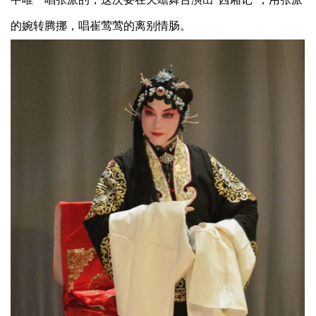
的婉转腾挪，唱崔莺莺的离别情肠。