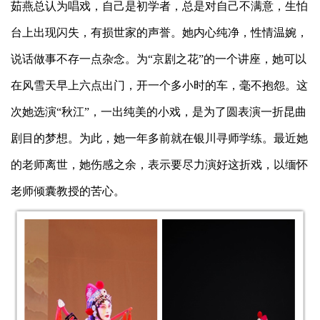
茹燕总认为唱戏，自己是初学者，总是对自己不满意，生怕
台上出现闪失，有损世家的声誉。她内心纯净，性情温婉，
说话做事不存一点杂念。为“京剧之花”的一个讲座，她可以
在风雪天早上六点出门，开一个多小时的车，毫不抱怨。这
次她选演“秋江”，一出纯美的小戏，是为了圆表演一折昆曲
剧目的梦想。为此，她一年多前就在银川寻师学练。最近她
的老师离世，她伤感之余，表示要尽力演好这折戏，以缅怀
老师倾囊教授的苦心。