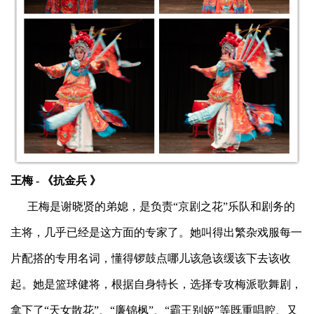
王梅
-
《抗金兵 》
王梅是谢晓贤的弟媳，是负责“京剧之花”乐队和剧务的
主将，几乎已经是这方面的专家了。她叫得出繁杂戏服每一
片配搭的专用名词，懂得锣鼓点哪儿该急该缓该下去该收
起。她是篮球健将，根据自身特长，选择专攻梅派歌舞剧，
拿下了“天女散花”、“廉锦枫”、“霸王别姬”等既重唱腔、又