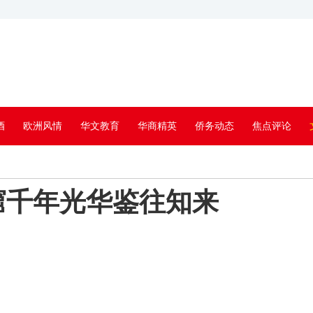
酒
欧洲风情
华文教育
华商精英
侨务动态
焦点评论
窟千年光华鉴往知来