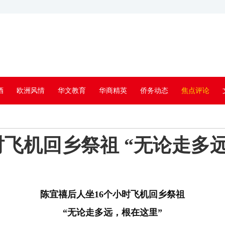
酒
欧洲风情
华文教育
华商精英
侨务动态
焦点评论
时飞机回乡祭祖 “无论走多
陈宜禧后人坐16个小时飞机回乡祭祖
“无论走多远，根在这里”