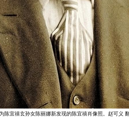
为陈宜禧玄孙女陈丽娜新发现的陈宜禧肖像照。赵可义 