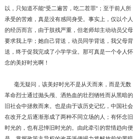
以，只知道不能“受二遍苦，吃二茬罪”；至于前人所
承受的苦难，真是没有感同身受。事实上，仅以个人
的经历而言，由于肢残严重，但老师却主动动员父母
要求我上学；她自己背送，动员同学背送，我父母背
送，终于促我完成了小学学业。那可真是一个令人怀
念的美好时光啊！
毫无疑问，该美好时光不是从天而来，而是无数
革命烈士通过抛头颅、洒热血的壮烈牺牲而从黑暗的
旧社会中拯救而来。也是由于该历史记忆，中国社会
在改开之后逐渐形成了两种不同立场的人；有怀念旧
时光的，也有忌惮旧时光的。由此牵引的世情趋向便
是，掌握政策主导权的改开派便竭力将解放前的黑暗