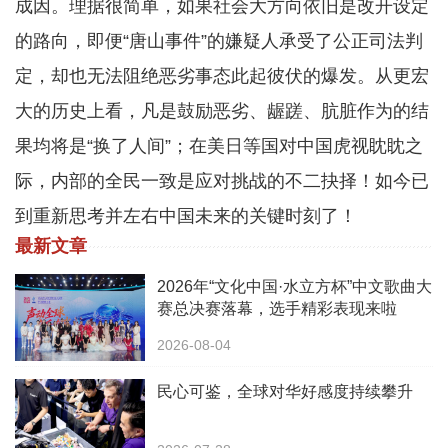
成因。理据很简单，如果社会大方向依旧是改开设定
的路向，即便“唐山事件”的嫌疑人承受了公正司法判
定，却也无法阻绝恶劣事态此起彼伏的爆发。从更宏
大的历史上看，凡是鼓励恶劣、龌蹉、肮脏作为的结
果均将是“换了人间”；在美日等国对中国虎视眈眈之
际，内部的全民一致是应对挑战的不二抉择！如今已
到重新思考并左右中国未来的关键时刻了！
最新文章
2026年“文化中国·水立方杯”中文歌曲大
赛总决赛落幕，选手精彩表现来啦
2026-08-04
民心可鉴，全球对华好感度持续攀升