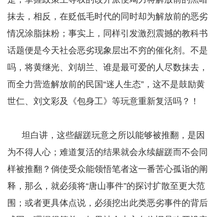
抹去，相反，在贬低毛时代的同时却为解放前的恶劣
情况涂脂抹粉；事实上，同样引发激烈震撼的教科书
话题便是今天社会恶劣现象层出不穷的催化剂。不是
吗，将黄继光、刘胡兰、谁是最可爱的人尽数抹去，
而全力营造解放前的民国“迷人生态”，这不是鼓励黄
世仁、刘文彩及《包身工》等玩意重新复活吗？！
坦白讲，这些龌蹉玩意之所以能够被推翻，是因
为不得人心；难道复活的结果就会永续龌蹉而不会同
样被推翻？倘使受众能领悟笔者这一番苦心孤诣的阐
释，那么，就必须将“唐山事件”的探讨扩散至更大范
围；或者更具体点说，必须挖出此类恶劣事件的背后