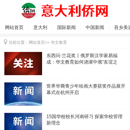
网站首页
意大利
国际新闻
中国新闻
吾乡美
当前位置：
网站首页
>>
华文教育
东西问·兰花奖丨俄罗斯汉学家易福
成：华文教育如何浇灌中俄“友谊之
花”？
世界华裔青少年绘画大赛获奖作品展开
幕式在杭州开启
15国华校校长河南研习 探索华校管理
新理念