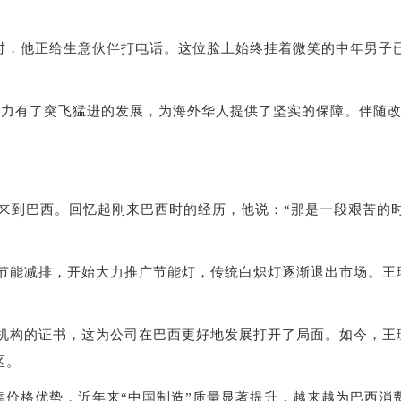
他正给生意伙伴打电话。这位脸上始终挂着微笑的中年男子已
力有了突飞猛进的发展，为海外华人提供了坚实的保障。伴随改
来到巴西。回忆起刚来巴西时的经历，他说：“那是一段艰苦的
节能减排，开始大力推广节能灯，传统白炽灯逐渐退出市场。王
机构的证书，这为公司在巴西更好地发展打开了局面。如今，王
区。
格优势，近年来“中国制造”质量显著提升，越来越为巴西消费