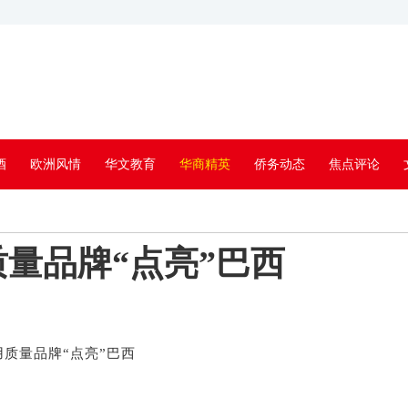
酒
欧洲风情
华文教育
华商精英
侨务动态
焦点评论
量品牌“点亮”巴西
质量品牌“点亮”巴西