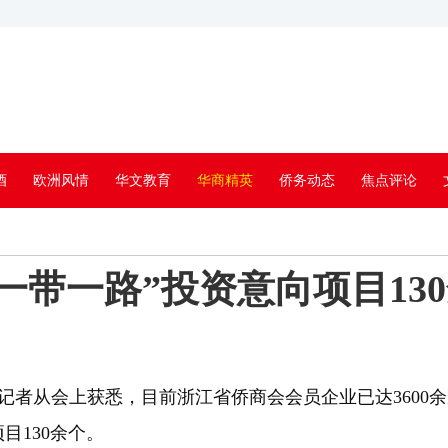
酒
欧洲风情
华文教育
华商精英
侨务动态
焦点评论
“一带一路”投资意向项目13
者从会上获悉，目前浙江省侨商会会员企业已达3600余家
目130余个。