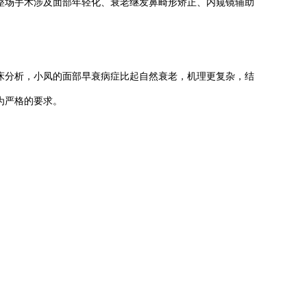
整场手术涉及面部年轻化、衰老继发鼻畸形矫正、内窥镜辅助
床分析，小凤的面部早衰病症比起自然衰老，机理更复杂，结
为严格的要求。