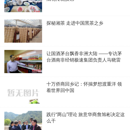
探秘湘茶 走进中国黑茶之乡
让国酒茅台飘香非洲大陆 ——专访茅
台酒南非经销极速集团负责人马晓雷
十万侨商回乡记：怀揣梦想渡重洋 领
着世界回中国
践行“两山”理论 旅意华商詹旭彬决定这
么干