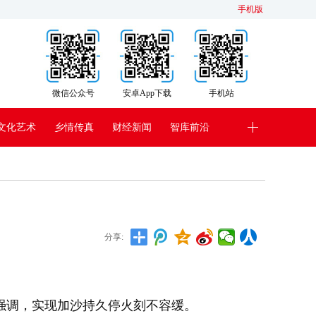
手机版
微信公众号
安卓App下载
手机站
文化艺术
乡情传真
财经新闻
智库前沿
分享:
强调，实现加沙持久停火刻不容缓。