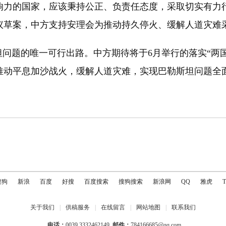
响力的国家，应该秉持公正、负责任态度，采取切实有力
议草案，中方支持安理会为推动持久停火、缓解人道灾难
题的唯一可行出路。中方期待将于6月举行的落实“两国
推动平息加沙战火，缓解人道灾难，实现巴勒斯坦问题全
搜狗
新浪
百度
好搜
百度搜索
搜狗搜索
新浪网
QQ
雅虎
关于我们
|
供稿服务
|
在线留言
|
网站地图
|
联系我们
电话：
0039 3332462149
邮件：
784166685@qq.com