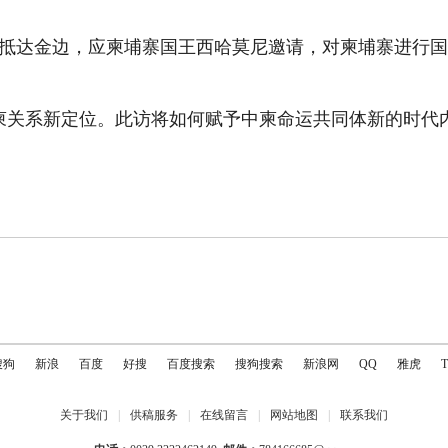
机抵达金边，应柬埔寨国王西哈莫尼邀请，对柬埔寨进行
柬关系新定位。此访将如何赋予中柬命运共同体新的时代
搜狗
新浪
百度
好搜
百度搜索
搜狗搜索
新浪网
QQ
雅虎
关于我们
|
供稿服务
|
在线留言
|
网站地图
|
联系我们