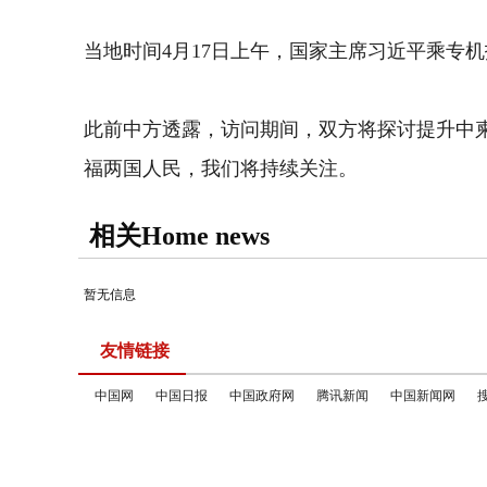
当地时间4月17日上午，国家主席习近平乘专
此前中方透露，访问期间，双方将探讨提升中
福两国人民，我们将持续关注。
相关Home news
暂无信息
友情链接
中国网
中国日报
中国政府网
腾讯新闻
中国新闻网