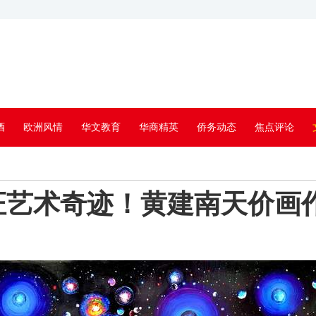
酒
欧洲风情
华文教育
华商精英
侨务动态
焦点评论
见证艺术奇迹！黄建南天价