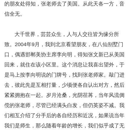
的朋友处得知，张老师去了美国。从此天各一方，音
信全无。
大千世界，芸芸众生，人与人交往皆为缘分所
致。2004年9月，我到北京看望朋友，在八仙别墅门
口，偶遇邯郸美协主席李向明，得知张文新已从美国
回来，就住在该小区里。这个消息让我喜出望外，于
是马上按李向明说的门牌号，找到张老师家。敲门进
去，彼此先是互相打量，少顷便各自认出对方，然后
紧紧拥抱在一起。岁月沧桑，光阴荏苒，当年风流倜
傥的张老师，尽管已经满头白发，但仍英姿不减。我
们相互介绍了分手后的各自经历和近况，如果说当年
我们是师生，那么随着年龄的增长，我们似乎成了无