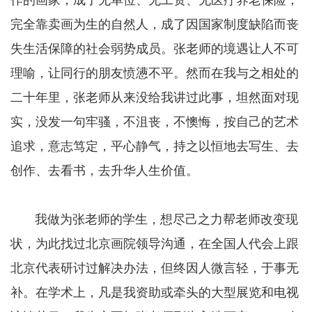
作的画家，成了无单位、无工资、无医疗养老保险，
完全靠卖画为生的自然人，成了因国家制度缺陷而丧
失生活保障的社会弱势成员。张老师的境遇让人不可
理喻，让同行的朋友愤懑不平。然而在我与之相处的
二十年里，张老师从来没给我讲过此事，坦然面对现
实，没发一句牢骚，不沮丧，不懊悔，按自己的艺术
追求，意志笃定，平心静气，持之以恒地去写生、去
创作、去看书，去升华人生价值。
我做为张老师的学生，想尽己之力帮老师改变现
状，为此找过北京画院领导沟通，在全国人代会上跟
北京代表研讨过解决办法，但终因人微言轻，于事无
补。在学术上，凡是我资助或牵头的大型展览和电视