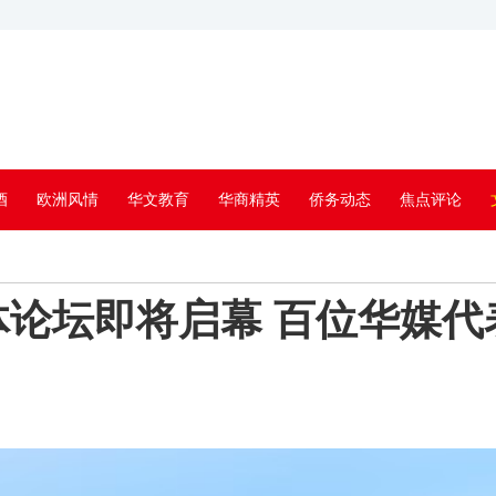
酒
欧洲风情
华文教育
华商精英
侨务动态
焦点评论
论坛即将启幕 百位华媒代