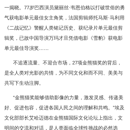
一揭晓。77岁巴西演员黛丽丝·韦恩伯格以打破世俗的勇
气获电影单元最佳女主角奖，法国剪辑师托马斯·马利用
《二战记忆》警醒人类铭记历史、获纪录片单元最佳剪
辑奖，已故中国导演万玛才旦凭借电影《雪豹》获电影
单元最佳导演奖……
不追逐流量、不迎合市场，27项金熊猫奖的背后，
是全人类对光影的共情，为不同文化和而不同、美美与
共写下生动注脚。
“金熊猫奖能够借助影像的力量，激发灵感、传递美
好、促进包容，促进各国人民之间的理解和共鸣。”埃及
文化部部长艾哈迈德在金熊猫国际文化论坛上指出，文
明间的交流和对话，是人类面临全球性挑战的必然选