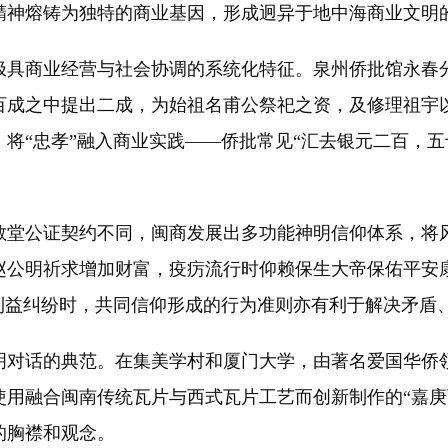
精神熔铸为独特的商业基因，形成迥异于地中海商业文明
商业经营与社会协调的系统化特征。泉州侨批馆永春分馆
百成之中提出二成，为始祖名甫公祭祀之资，及修理祖宇
将“忠孝”融入商业实践——侨批常见“汇去银元二百，五
堂公证契约不同，闽商发展出多功能神明信仰体系，将风
赵公明祈求增加财富，疫疠流行时仰赖保生大帝保佑平安
利益纠纷时，共同信仰形成的行为准则亦有利于解决矛盾
对话的典范。在集美学村和厦门大学，由著名爱国华侨领
用融合闽南传统瓦片与西式瓦片工艺而创新制作的“嘉庚瓦
的胸襟和观念。