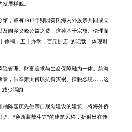
的发展样貌。
，藏有1917年卿园黄氏海内外族亲共同成立
以及阖乡义峰公益之费。这种基于宗族、伦理而
十修祠，五十办学，百元扩店”的记载，体现财
险管理、财富追求与生命保障融为一体。航海
康泰，供奉萧太傅以抗御灾祸、摆脱恶境……这
、减少隔阂。
袖陈嘉庚先生亲自规划建设的建筑，将海外侨
”。“穿西装戴斗笠”的建筑风格，折射出在传