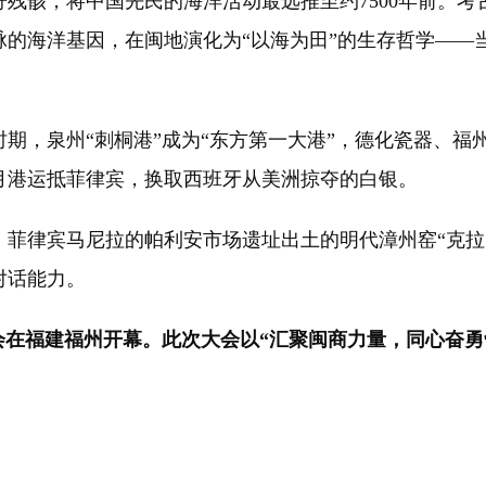
残骸，将中国先民的海洋活动最远推至约7500年前。
脉的海洋基因，在闽地演化为“以海为田”的生存哲学——
泉州“刺桐港”成为“东方第一大港”，德化瓷器、福州漆
月港运抵菲律宾，换取西班牙从美洲掠夺的白银。
律宾马尼拉的帕利安市场遗址出土的明代漳州窑“克拉
对话能力。
商大会在福建福州开幕。此次大会以“汇聚闽商力量，同心奋