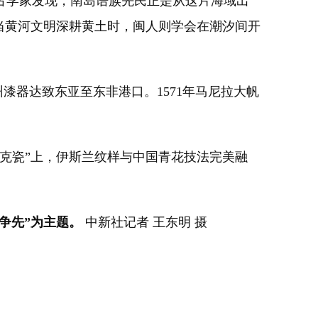
考古学家发现，南岛语族先民正是从这片海域出
当黄河文明深耕黄土时，闽人则学会在潮汐间开
器达致东亚至东非港口。1571年马尼拉大帆
克瓷”上，伊斯兰纹样与中国青花技法完美融
勇争先”为主题。
中新社记者 王东明 摄