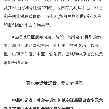
及其附近的Ⅶ号建筑(塔殿)。以圆塔为礼拜中心，附近
和旁侧非对称式僧房，为佛灭(释迦牟尼逝世)后不久在
印度创始的平面布局类型。
4世纪以后至废弃为第二阶段，增修各种类型的佛
殿、厨房、讲经堂和方塔。礼拜中心转变为塔、殿并
重，出现了印度、中亚、犍陀罗、当地和中原诸文化元
素融合的现象。
莫尔寺遗址远景。
受访者供图
中新社记者：莫尔寺遗址何以实证新疆自古多元宗
教并存和中央王朝对西域的有效治理？