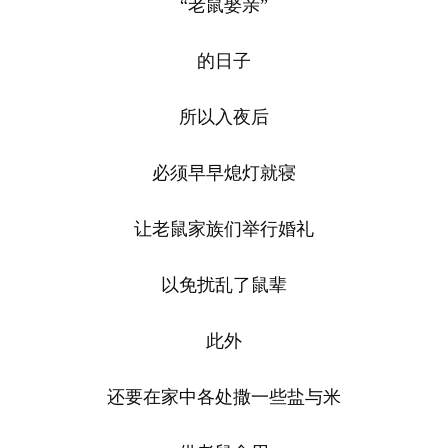
“老鼠娶亲”
的日子
所以入夜后
必须早早熄灯就寝
让老鼠家族们举行婚礼
以免扰乱了鼠辈
此外
还要在家中各处撒一些盐与米