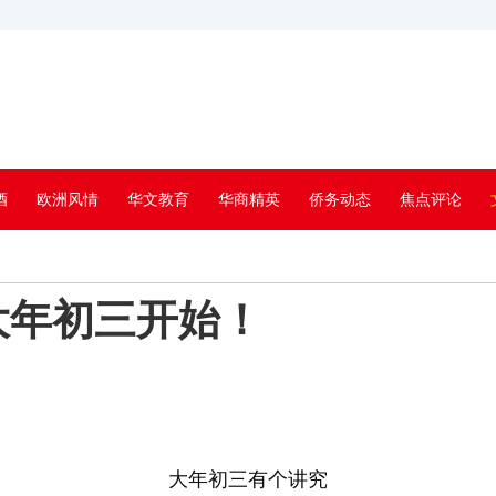
酒
欧洲风情
华文教育
华商精英
侨务动态
焦点评论
大年初三开始！
大年初三有个讲究