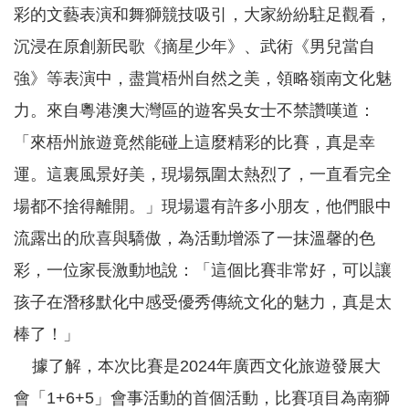
彩的文藝表演和舞獅競技吸引，大家紛紛駐足觀看，
沉浸在原創新民歌《摘星少年》、武術《男兒當自
強》等表演中，盡賞梧州自然之美，領略嶺南文化魅
力。來自粵港澳大灣區的遊客吳女士不禁讚嘆道：
「來梧州旅遊竟然能碰上這麼精彩的比賽，真是幸
運。這裏風景好美，現場氛圍太熱烈了，一直看完全
場都不捨得離開。」現場還有許多小朋友，他們眼中
流露出的欣喜與驕傲，為活動增添了一抹溫馨的色
彩，一位家長激動地說：「這個比賽非常好，可以讓
孩子在潛移默化中感受優秀傳統文化的魅力，真是太
棒了！」
據了解，本次比賽是2024年廣西文化旅遊發展大
會「1+6+5」會事活動的首個活動，比賽項目為南獅