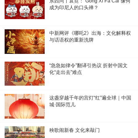
东西问丨袁霓：“Gong Xi Fa Cai”缘何
成为印尼人的口头禅？
中新网评《哪吒2》出海：文化解释权
与话语权的重新洗牌
“急急如律令”翻译引热议 折射中国文
化“走出去”难点
这盏穿越千年的宫灯“红”遍全球｜中国
城·国际范儿
秧歌闹新春 文化来敲门