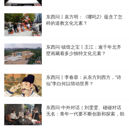
东西问丨袁方明：《哪吒2》蕴含了怎
样的道教文化元素？
东西问·镇馆之宝丨王江：逾千年北齐
壁画藏着多少独特文化元素？
东西问丨李春蓉：从东方到西方，“诗
仙”李白何以情动世界？
东西问·中外对话｜刘雯雯、碰碰对话
无名：青年一代要不断创新和探索，助
力中华文化海外传播