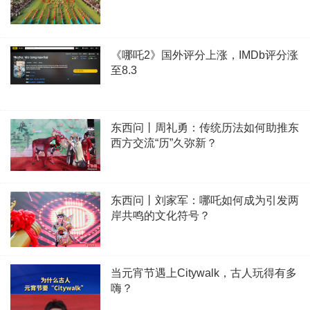
《哪吒2》国外评分上涨，IMDb评分涨
至8.3
东西问丨周礼勇：传统历法如何助推东
西方交流“历”久弥新？
东西问丨刘家军：哪吒如何成为引发两
岸共鸣的文化符号？
当元宵节遇上Citywalk，古人玩得有多
嗨？