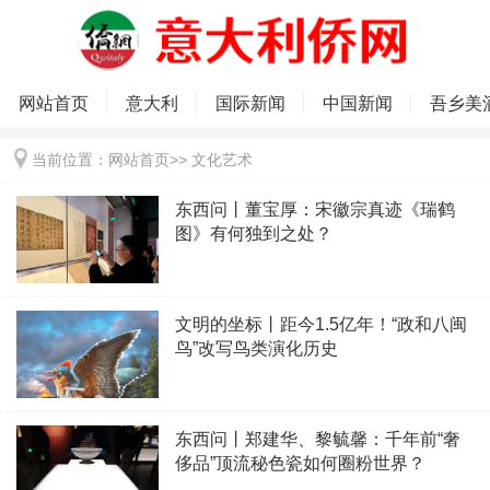
网站首页
意大利
国际新闻
中国新闻
吾乡美
当前位置：
网站首页
>>
文化艺术
东西问丨董宝厚：宋徽宗真迹《瑞鹤
图》有何独到之处？
文明的坐标丨距今1.5亿年！“政和八闽
鸟”改写鸟类演化历史
东西问丨郑建华、黎毓馨：千年前“奢
侈品”顶流秘色瓷如何圈粉世界？