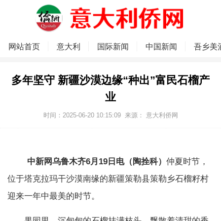
网站首页
意大利
国际新闻
中国新闻
吾乡美
多年坚守 新疆沙漠边缘“种出”富民石榴产
业
时间：2025-06-20 10:15:09
来源：
意大利侨网
中新网乌鲁木齐6月19日电（陶拴科）
仲夏时节，
位于塔克拉玛干沙漠南缘的新疆策勒县策勒乡石榴籽村
迎来一年中最美的时节。
果园里，沉甸甸的石榴挂满枝头，飘散着清甜的香