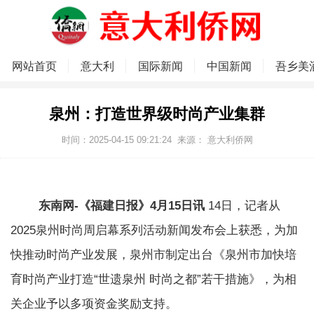
网站首页
意大利
国际新闻
中国新闻
吾乡美
泉州：打造世界级时尚产业集群
时间：2025-04-15 09:21:24
来源：
意大利侨网
东南网-《福建日报》4月15日讯
14日，记者从
2025泉州时尚周启幕系列活动新闻发布会上获悉，为加
快推动时尚产业发展，泉州市制定出台《泉州市加快培
育时尚产业打造“世遗泉州 时尚之都”若干措施》，为相
关企业予以多项资金奖励支持。