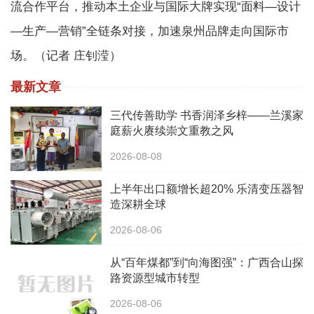
流合作平台，推动本土企业与国际大牌实现“面料—设计
—生产—营销”全链条对接，加速泉州品牌走向国际市
场。（记者 庄钊滢）
最新文章
三代传善助学 书香润泽乡梓——兰溪家
庭薪火赓续崇文重教之风
2026-08-08
上半年出口额增长超20% 乐清变压器智
造深耕全球
2026-08-06
从“百年煤都”到“向海图强”：广西合山探
路资源型城市转型
2026-08-06