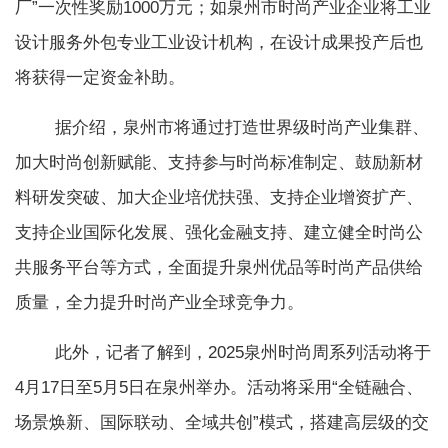
厂”一次性奖励1000万元；如泉州市时尚产业企业将工业
设计服务外包专业工业设计机构，在设计成果投产后也
将获得一定资金补助。
据介绍，泉州市将通过打造世界级时尚产业集群、
加大时尚创新赋能、支持参与时尚标准制定、鼓励新材
料研发突破、加大企业培优扶强、支持企业增资扩产、
支持企业国际化发展、强化金融支持、建立健全时尚公
共服务平台等方式，全面提升泉州优品等时尚产品供给
质量，全力提升时尚产业全球竞争力。
此外，记者了解到，2025泉州时尚周系列活动将于
4月17日至5月5日在泉州举办。活动将采用“全链融合、
场景焕新、国际联动、全域共创”模式，搭建高层级的交