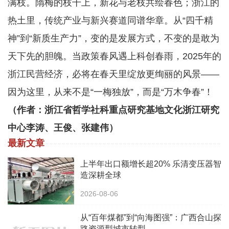
满枝。隋梅的枝干上，新花与老枝共绘春色；浙江的
热土里，传统产业与新兴赛道同谱华章。从“四千精
神”到“新质生产力”，变的是发展方式，不变的是敢为
天下先的胆魄。当政策春风遇上科创春雨，2025年的
浙江民营经济，必将在春天里绽放更绚丽的风景——
因为这里，从来不是“一梅独放”，而是“万木争春”！
（作者：浙江省哲学社科重点研究基地文化浙江研究
中心李涛、王俊、张建伟）
最新文章
上半年出口额增长超20% 乐清变压器智
造深耕全球
2026-08-06
从“百年煤都”到“向海图强”：广西合山探
路资源型城市转型