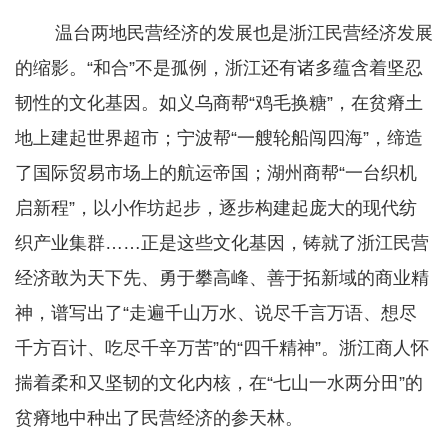
温台两地民营经济的发展也是浙江民营经济发展
的缩影。“和合”不是孤例，浙江还有诸多蕴含着坚忍
韧性的文化基因。如义乌商帮“鸡毛换糖”，在贫瘠土
地上建起世界超市；宁波帮“一艘轮船闯四海”，缔造
了国际贸易市场上的航运帝国；湖州商帮“一台织机
启新程”，以小作坊起步，逐步构建起庞大的现代纺
织产业集群……正是这些文化基因，铸就了浙江民营
经济敢为天下先、勇于攀高峰、善于拓新域的商业精
神，谱写出了“走遍千山万水、说尽千言万语、想尽
千方百计、吃尽千辛万苦”的“四千精神”。浙江商人怀
揣着柔和又坚韧的文化内核，在“七山一水两分田”的
贫瘠地中种出了民营经济的参天林。