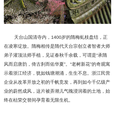
天台山国清寺内，1400岁的隋梅虬枝盘结，正
在凌寒绽放。隋梅相传是隋代天台宗创立者智者大师
弟子灌顶法师手植，见证春秋千余载，可谓是“承隋
风而启唐韵，倚古刹而佑华夏”。“老树新花”的奇观寓
示着浙江经济，犹如钱塘潮涌，生生不息。浙江民营
企业从改革开放之初的千帆竞发，再到如今千亿级产
业的蔚然成风，这片被弄潮儿气魄浸润着的土地，始
终在枯荣交替间孕育着无限生机。