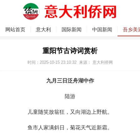
网站首页
意大利
国际新闻
中国新闻
吾乡美
重阳节古诗词赏析
时间：2025-10-15 23:10:32
来源：
意大利侨网
九月三日泛舟湖中作
陆游
儿童随笑放翁狂，又向湖边上野航。
鱼市人家满斜日，菊花天气近新霜。