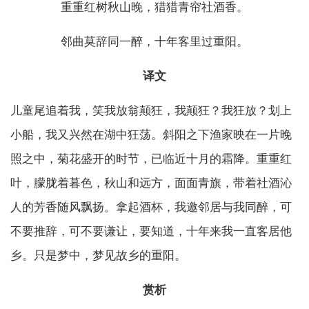
重重红树秋山晚，猎猎青帘社酒香。
邻曲莫辞同一醉，十年客里过重阳。
译文
儿童尾追着我，笑我放翁颠狂，我颠狂？我狂放？划上
小船，我又兴然在湖中狂荡。斜阳之下渔家映在一片晚
照之中，菊花盛开的时节，已临近十月的霜降。重重红
叶，朦胧着暮色，秋山和远方，面面青旗，带着社酒沁
人的芳香随风飘扬。拿起酒杯，我邀邻居与我同醉，可
不要推辞，可不要谦让，要知道，十年来我一直客居他
乡。只是梦中，梦见故乡的重阳。
赏析