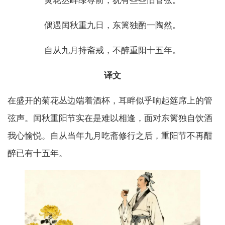
黄花丛畔绿尊前，犹有些些旧管弦。
偶遇闰秋重九日，东篱独酌一陶然。
自从九月持斋戒，不醉重阳十五年。
译文
在盛开的菊花丛边端着酒杯，耳畔似乎响起筵席上的管
弦声。闰秋重阳节实在是难以相逢，面对东篱独自饮酒
我心愉悦。自从当年九月吃斋修行之后，重阳节不再酣
醉已有十五年。