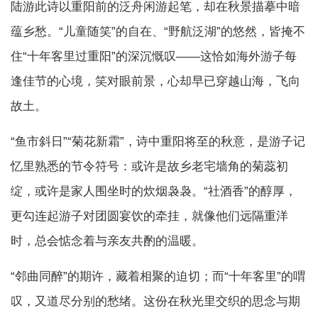
陆游此诗以重阳前的泛舟闲游起笔，却在秋景描摹中暗
蕴乡愁。“儿童随笑”的自在、“野航泛湖”的悠然，皆掩不
住“十年客里过重阳”的深沉慨叹——这恰如海外游子每
逢佳节的心境，笑对眼前景，心却早已穿越山海，飞向
故土。
“鱼市斜日”“菊花新霜”，诗中重阳将至的秋意，是游子记
忆里熟悉的节令符号：或许是故乡老宅墙角的菊蕊初
绽，或许是家人围坐时的炊烟袅袅。“社酒香”的醇厚，
更勾连起游子对团圆宴饮的牵挂，就像他们远隔重洋
时，总会惦念着与亲友共酌的温暖。
“邻曲同醉”的期许，藏着相聚的迫切；而“十年客里”的喟
叹，又道尽分别的愁绪。这份在秋光里交织的思念与期