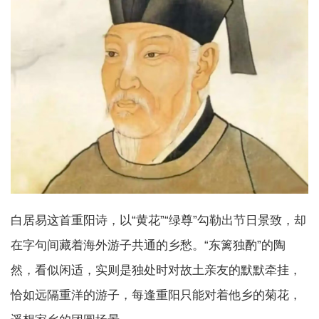
白居易这首重阳诗，以“黄花”“绿尊”勾勒出节日景致，却
在字句间藏着海外游子共通的乡愁。“东篱独酌”的陶
然，看似闲适，实则是独处时对故土亲友的默默牵挂，
恰如远隔重洋的游子，每逢重阳只能对着他乡的菊花，