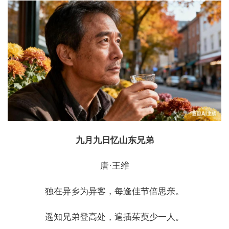
九月九日忆山东兄弟
唐·王维
独在异乡为异客，每逢佳节倍思亲。
遥知兄弟登高处，遍插茱萸少一人。