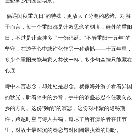
遥想家乡的团圆场景。
“偶遇闰秋重九日”的特殊，更放大了分离的愁绪。对游
子而言，每一个重阳都是计数思念的刻度，额外的重阳
日，不过是让牵挂多了一份绵延。“不醉重阳十五年”的
坚守，在游子心中或许化作另一种遗憾——十五年里，
多少个重阳未能与家人共饮一杯，多少句牵挂只能藏在
心底。
诗中未言思念，却处处是思念。就像海外游子看着异国
的秋光，听着陌生的乡音，手中的酒盏总忍不住朝向故
乡的方向。这份“独酌”的寂寥，这份对相聚的隐秘期
许，跨越时空与诗人共鸣，道尽了所有漂泊者在佳节
里，对故土最深沉的眷恋与对团圆最执着的期盼。