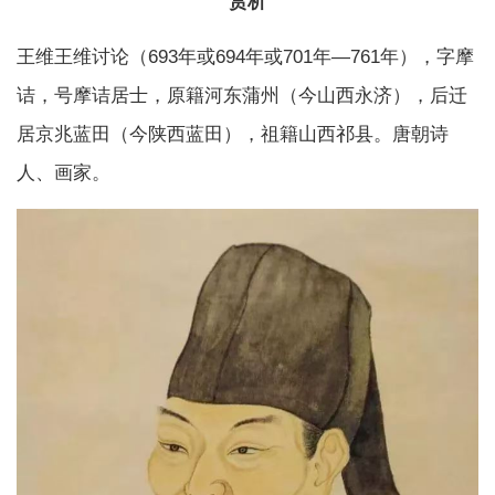
赏析
王维王维讨论（693年或694年或701年—761年），字摩
诘，号摩诘居士，原籍河东蒲州（今山西永济），后迁
居京兆蓝田（今陕西蓝田），祖籍山西祁县。唐朝诗
人、画家。