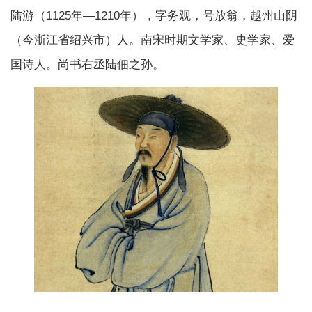
陆游（1125年—1210年），字务观，号放翁，越州山阴
（今浙江省绍兴市）人。南宋时期文学家、史学家、爱
国诗人。尚书右丞陆佃之孙。