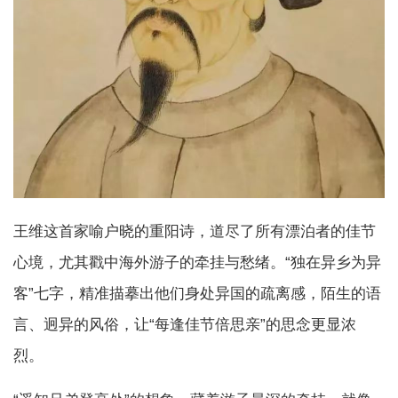
王维这首家喻户晓的重阳诗，道尽了所有漂泊者的佳节
心境，尤其戳中海外游子的牵挂与愁绪。“独在异乡为异
客”七字，精准描摹出他们身处异国的疏离感，陌生的语
言、迥异的风俗，让“每逢佳节倍思亲”的思念更显浓
烈。