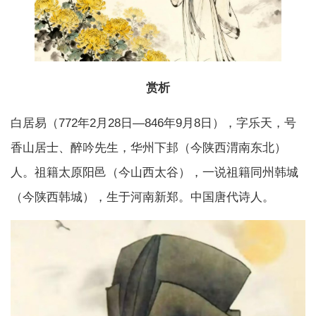
赏析
白居易（772年2月28日—846年9月8日），字乐天，号
香山居士、醉吟先生，华州下邽（今陕西渭南东北）
人。祖籍太原阳邑（今山西太谷），一说祖籍同州韩城
（今陕西韩城），生于河南新郑。中国唐代诗人。