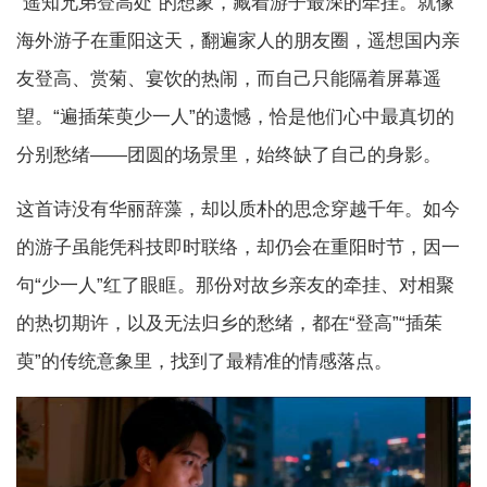
“遥知兄弟登高处”的想象，藏着游子最深的牵挂。就像
海外游子在重阳这天，翻遍家人的朋友圈，遥想国内亲
友登高、赏菊、宴饮的热闹，而自己只能隔着屏幕遥
望。“遍插茱萸少一人”的遗憾，恰是他们心中最真切的
分别愁绪——团圆的场景里，始终缺了自己的身影。
这首诗没有华丽辞藻，却以质朴的思念穿越千年。如今
的游子虽能凭科技即时联络，却仍会在重阳时节，因一
句“少一人”红了眼眶。那份对故乡亲友的牵挂、对相聚
的热切期许，以及无法归乡的愁绪，都在“登高”“插茱
萸”的传统意象里，找到了最精准的情感落点。