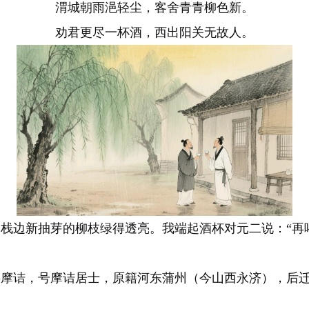
渭城朝雨浥轻尘，客舍青青柳色新。
劝君更尽一杯酒，西出阳关无故人。
边新抽芽的柳枝绿得透亮。我端起酒杯对元二说：“再
年），字摩诘，号摩诘居士，原籍河东蒲州（今山西永济），