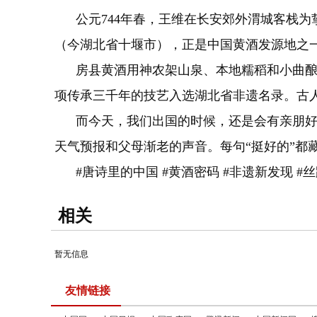
公元744年春，王维在长安郊外渭城客栈为
（今湖北省十堰市），正是中国黄酒发源地之
房县黄酒用神农架山泉、本地糯稻和小曲酿制，
项传承三千年的技艺入选湖北省非遗名录。古人
而今天，我们出国的时候，还是会有亲朋好友
天气预报和父母渐老的声音。每句“挺好的”都
#唐诗里的中国 #黄酒密码 #非遗新发现 #丝
相关
暂无信息
友情链接