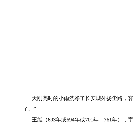
天刚亮时的小雨洗净了长安城外扬尘路，客栈
了。”
王维（693年或694年或701年—761