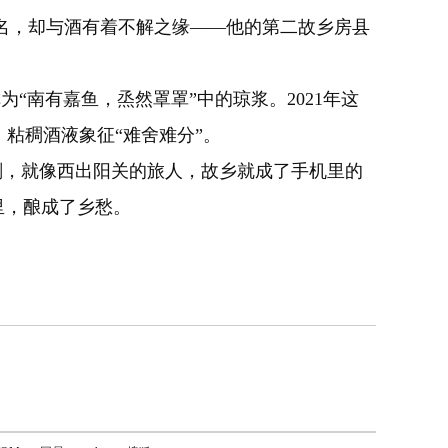
名，却与酒有着不解之缘——他的第二故乡房县
南有嘉鱼，烝然罩罩”中的琼浆。2021年这
粘稠酒液象征“难舍难分”。
，就像西出阳关的旅人，故乡就成了手机里的
里，酿成了乡愁。