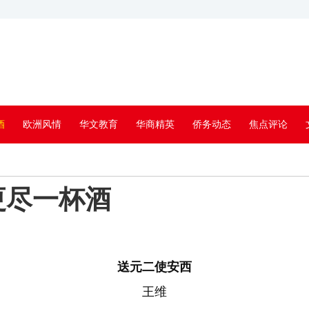
酒
欧洲风情
华文教育
华商精英
侨务动态
焦点评论
更尽一杯酒
送元二使安西
王维