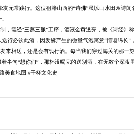
挚友元常践行。这位祖籍山西的“诗佛”虽以山水田园诗闻
一。
需经“三蒸三酿”工序，酒液金黄透亮，被《诗经》称为“
送行必饮此酒，因发酵产生的微量气泡寓意“情谊绵长”，
来相送，还是会有饯行酒。每当我们穿过海关的那一刻
藏着半句“想你们”，那杯没喝完的送别酒，在无数个深夜
路美食地图 #干杯文化史