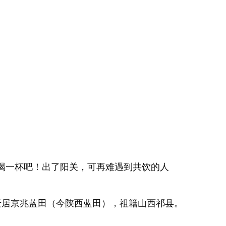
喝一杯吧！出了阳关，可再难遇到共饮的人
后迁居京兆蓝田（今陕西蓝田），祖籍山西祁县。