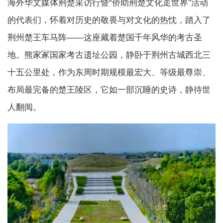
海外华文媒体荆楚采访行暨“侨助荆楚文化走世界”活动
的代表们，怀着对历史的敬畏与对文化的热忱，踏入了
荆州楚王车马阵——这座藏着楚国千年风华的考古圣
地。熊家冢国家考古遗址公园，静卧于荆州古城西北三
十五公里处，作为东周时期规模最宏大、等级最尊崇、
布局最完备的楚王陵区，它如一部沉睡的史诗，静待世
人翻阅。