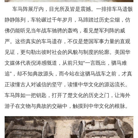
车马阵展厅内，目光所及皆是震撼。一排排车马遗骸
静静陈列，车轮碾过千年岁月，马蹄踏过历史尘烟，仿
佛仍能听见当年战车驰骋的轰鸣，看见楚军列阵的威
严。这些真实的车马遗存，不仅是楚国军事力量的直观
见证，更勾勒出彼时社会的风貌与制度的轮廓。美国华
文媒体代表倪涛感慨道，从前只知“一言既出，驷马难
追”，却不知典故源头，而今站在这驷马战车之前，才真
正读懂古人对诚信的坚守，读懂中华文化的源远流长。
车马阵如一把钥匙，打开了楚文化的历史之门，让海外
游子在文物与典故的交融中，触摸到中华文化的根脉。