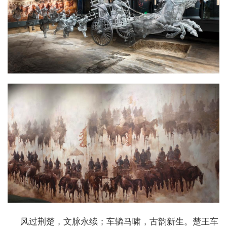
风过荆楚，文脉永续；车辚马啸，古韵新生。楚王车