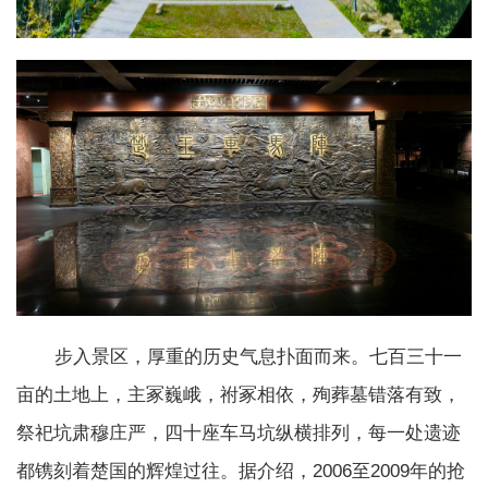
步入景区，厚重的历史气息扑面而来。七百三十一
亩的土地上，主冢巍峨，祔冢相依，殉葬墓错落有致，
祭祀坑肃穆庄严，四十座车马坑纵横排列，每一处遗迹
都镌刻着楚国的辉煌过往。据介绍，2006至2009年的抢