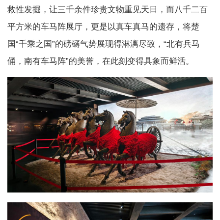
救性发掘，让三千余件珍贵文物重见天日，而八千二百
平方米的车马阵展厅，更是以真车真马的遗存，将楚
国“千乘之国”的磅礴气势展现得淋漓尽致，“北有兵马
俑，南有车马阵”的美誉，在此刻变得具象而鲜活。