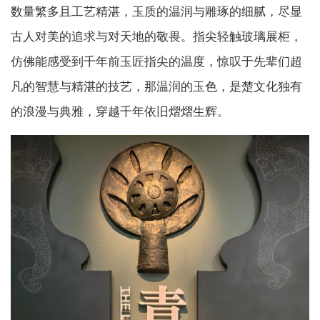
数量繁多且工艺精湛，玉质的温润与雕琢的细腻，尽显
古人对美的追求与对天地的敬畏。指尖轻触玻璃展柜，
仿佛能感受到千年前玉匠指尖的温度，惊叹于先辈们超
凡的智慧与精湛的技艺，那温润的玉色，是楚文化独有
的浪漫与典雅，穿越千年依旧熠熠生辉。