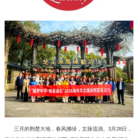
三月的荆楚大地，春风拂绿，文脉流淌。3月28日，