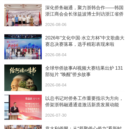
深化侨务融通，聚力浙韩合作——韩国
浙江商会会长张益波博士到访浙江省侨
办
2026-08-06
2026年“文化中国·水立方杯”中文歌曲大
赛总决赛落幕，选手精彩表现来啦
2026-08-04
全球华侨故事AI视频大赛结果出炉 131
部短片 “唤醒”侨乡故事
2026-08-04
以总书记对侨务工作重要指示为方向，
侨架浙韩融通通道激活新质发展动能
2026-07-30
意大利侨网：从“凝聚侨心侨力”看新时