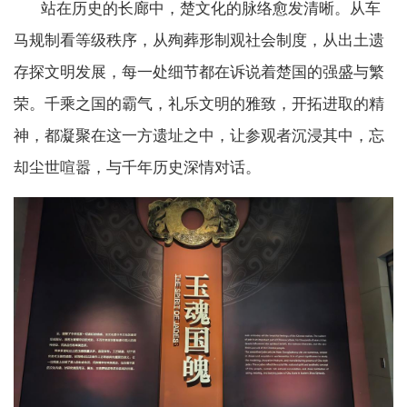
站在历史的长廊中，楚文化的脉络愈发清晰。从车
马规制看等级秩序，从殉葬形制观社会制度，从出土遗
存探文明发展，每一处细节都在诉说着楚国的强盛与繁
荣。千乘之国的霸气，礼乐文明的雅致，开拓进取的精
神，都凝聚在这一方遗址之中，让参观者沉浸其中，忘
却尘世喧嚣，与千年历史深情对话。