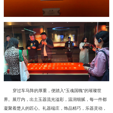
穿过车马阵的厚重，便踏入“玉魂国魄”的璀璨世
界。展厅内，出土玉器流光溢彩，温润细腻，每一件都
凝聚着楚人的匠心。礼器端庄，饰品精巧，乐器灵动，