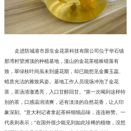
走进防城港市原生金花茶科技有限公司位于华石镇
那湾村望洲顶的种植基地，漫山的金花茶植株错落有
致，翠绿枝叶间虽未到盛花期，却已能想见金瓣玉蕊、
蜡质光洁的雅致风姿。基地工作人员现场冲泡了金花
茶，茶汤清澈透亮，入口甘醇回甘。“第一次喝到这样特
别的茶，口感温润清爽，还有淡淡的自然花香，让人印
象深刻。”意大利记者拿起茶杯细细品味，连连称赞。一
代表则表示：“在国外很少能见到如此珍稀的植物，没想