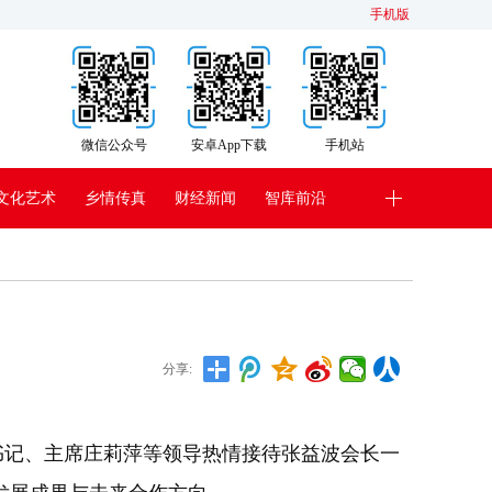
手机版
微信公众号
安卓App下载
手机站
文化艺术
乡情传真
财经新闻
智库前沿
分享:
书记、主席庄莉萍等领导热情接待张益波会长一