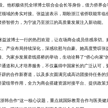
。他积极依托全球博士联合会会长等身份，借力侨界会
宽领域的务实对接。张益波表示，期盼浙江省侨联能常临
聚侨智侨力，为宁波乃至浙江的高质量发展注入新动能。
益波博士一行的热烈欢迎，让在场商会成员倍感亲切。她
大、产业布局持续深化，深感欣慰与自豪。她高度赞叹张
难、为家乡发展牵线搭桥的举动，生动诠释了“侨心向家”
学通道和人才培养服务，不仅赢得中国家长的广泛认可，
开辟的合作新赛道，以及多次圆满完成高访团接待任务的
桥梁纽带作用，全力为商会搭建资源对接平台、提供政策
韩合作”这一核心议题，重点就国际教育合作与医美健