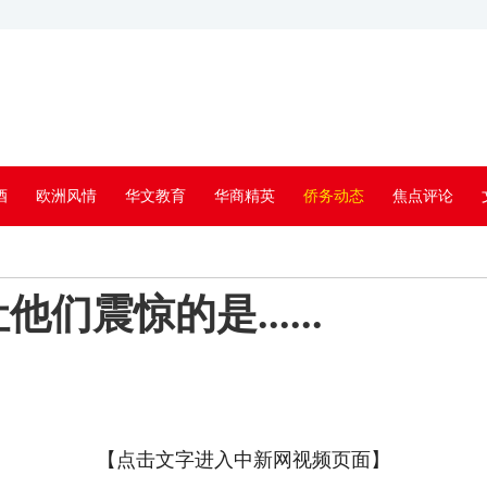
酒
欧洲风情
华文教育
华商精英
侨务动态
焦点评论
震惊的是......
【点击文字进入中新网视频页面】