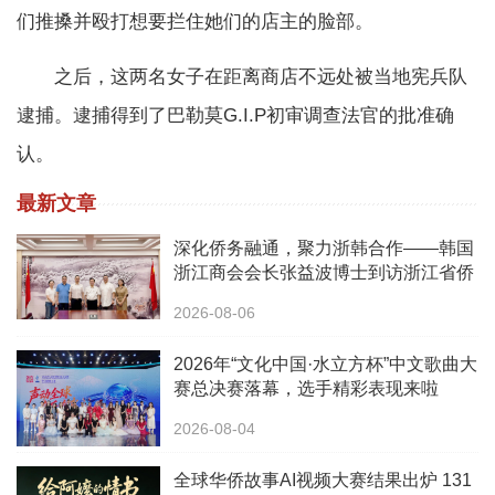
们推搡并殴打想要拦住她们的店主的脸部。
之后，这两名女子在距离商店不远处被当地宪兵队
逮捕。逮捕得到了巴勒莫G.I.P初审调查法官的批准确
认。
最新文章
深化侨务融通，聚力浙韩合作——韩国
浙江商会会长张益波博士到访浙江省侨
办
2026-08-06
2026年“文化中国·水立方杯”中文歌曲大
赛总决赛落幕，选手精彩表现来啦
2026-08-04
全球华侨故事AI视频大赛结果出炉 131