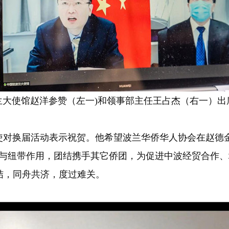
兰大使馆赵洋参赞（左一)和领事部主任王占杰（右一）出
换届活动表示祝贺。他希望波兰华侨华人协会在赵德金
梁与纽带作用，团结携手其它侨团，为促进中波经贸合作
结，同舟共济，度过难关。