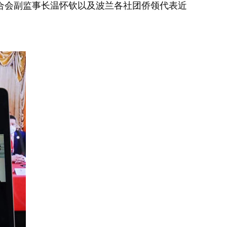
合会副监事长温怀钦以及波兰各社团侨领代表近