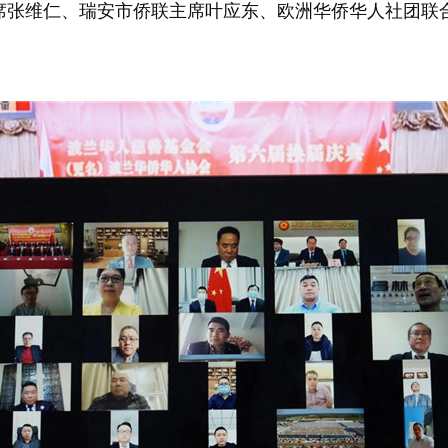
席张维仁、瑞安市侨联主席叶应东、欧洲华侨华人社团联