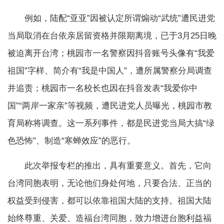
例如，陆配“亚亚”因被认定所谓煽动“武统”遭民进党
当局取消在台依亲居留资格并限期离境，已于3月25日晚
被迫离开台湾；桃园市一名警察因抖音账号头像有“我爱
祖国”字样、简介有“我是中国人”，遭所属警察分局调查
并追责；桃园市一名校长也因在抖音发表“我爱你中
国”“两岸一家亲”等视频，遭民进党人员曝光，桃园市教
育局称将调查。这一系列事件，都是民进党当局大搞“绿
色恐怖”、制造“寒蝉效应”的恶行。
此次举报专栏的推出，具有重要意义。首先，它向
台湾同胞表明，无论他们身处何地，只要合法、正当的
权益受到侵害，都可以依靠祖国大陆的支持。祖国大陆
始终尊重、关爱、造福台湾同胞，致力增进台胞利益福