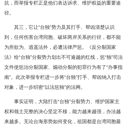
抗，而举报专栏正是他们表达诉求、维护权益的重要途
径。
其三，它让“台独”势力及其打手、帮凶清楚认识
到，任何伤害台湾同胞、破坏两岸关系的行径，都不能
为所欲为、逍遥法外，必遭法律严惩。《反分裂国家
法》给“台独”分裂势力划出不可逾越的红线，惩“独”司法
文件使惩治分裂国家、煽动分裂的犯罪行为有了“办事指
南”。此次举报专栏进一步将“台独”打手、帮凶纳入打击
对象，进一步织密“以法惩独”的法网。
事实证明，大陆打击“台独”分裂势力、维护国家主
权和领土完整的决心坚定不移，能力越来越强，办法越
来越多。无论台海形势如何变化，祖国都是台湾同胞最