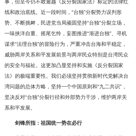
事，但至今仍不敢逾越《反分裂国家法》标定的法律红
线和政治底线。近一段时间，“台独”分裂势力误判形
势、不断挑衅，民进党当局顽固坚持“台独”分裂立场，
一味挟洋自重、摇尾乞怜，妄图推进“渐进台独”、寻机
谋求“法理台独”的冒险行为，严重冲击台海和平稳定，
威胁两岸关系和平发展前景与两岸民众特别是台湾民众
的安全与福祉。这更加凸显坚持和实施《反分裂国家
法》的极端重要性。我们必须坚持贯彻新时代党解决台
湾问题的总体方略，坚持一个中国原则和“九二共识”，
坚决反对“台独”分裂行径和外部势力干涉，维护两岸关
系和平发展。
剑锋所指：祖国统一势在必行