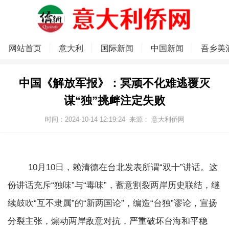
网站首页
意大利
国际新闻
中国新闻
吾乡美
中国《解放军报》：冥顽不化难逃覆灭
谋“独”挑衅注定失败
时间：2024-10-14 12:19:24
来源：
意大利侨网
10月10日，赖清德在台北发表所谓“双十”讲话。这
份讲话充斥“独味”与“毒味”，蓄意割裂两岸历史联结，继
续鼓吹“互不隶属”的“新两国论”，编造“台独”谬论，宣扬
分裂主张，煽动两岸敌意对抗，严重破坏台海和平稳