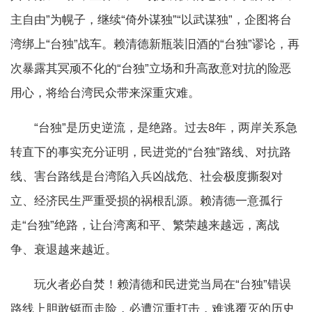
主自由”为幌子，继续“倚外谋独”“以武谋独”，企图将台
湾绑上“台独”战车。赖清德新瓶装旧酒的“台独”谬论，再
次暴露其冥顽不化的“台独”立场和升高敌意对抗的险恶
用心，将给台湾民众带来深重灾难。
“台独”是历史逆流，是绝路。过去8年，两岸关系急
转直下的事实充分证明，民进党的“台独”路线、对抗路
线、害台路线是台湾陷入兵凶战危、社会极度撕裂对
立、经济民生严重受损的祸根乱源。赖清德一意孤行
走“台独”绝路，让台湾离和平、繁荣越来越远，离战
争、衰退越来越近。
玩火者必自焚！赖清德和民进党当局在“台独”错误
路线上胆敢铤而走险，必遭沉重打击，难逃覆灭的历史