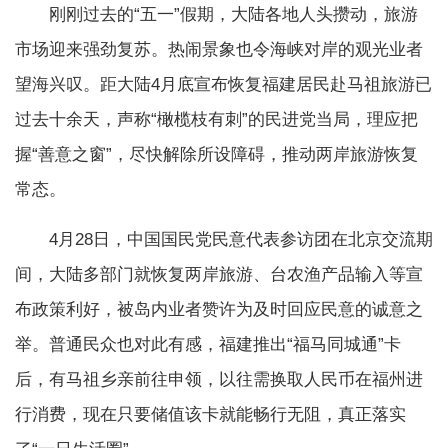
刚刚过去的“五一”假期，大陆各地人头攒动，旅游
市场迎来强劲复苏。热闹景象也令海峡对岸的观光业者
望海兴叹。距大陆4月底宣布恢复福建居民赴马祖旅游已
过去十余天，声称“橄榄枝有刺”的民进党当局，理应把
握“善意之窗”，尽快解除所设障碍，推动两岸旅游恢复
常态。
4月28日，中国国民党民意代表参访团在北京交流期
间，大陆多部门就恢复两岸旅游、台农渔产品输入等宣
布政策利好，被岛内业者赞许为及时回应民意的诚意之
举。普通民众也对此有感，福建推出“福马同城通”卡
后，有马祖乡亲前往申领，以往需换取人民币在福州进
行消费，现在只要储值该卡就能畅行无阻，真正落实