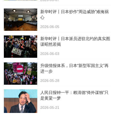
新华时评丨日本炒作“周边威胁”难掩祸
心
2026-06-05
新华时评丨日本派员进驻北约的真实图
谋昭然若揭
2026-06-03
升级情报体系，日本“新型军国主义”再
进一步
2026-05-28
人民日报钟一平：赖清德“倚外谋独”只
是黄粱一梦
2026-05-21