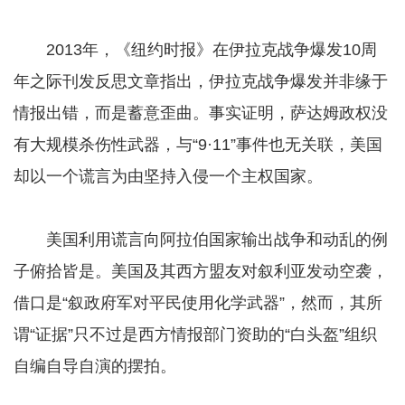
2013年，《纽约时报》在伊拉克战争爆发10周
年之际刊发反思文章指出，伊拉克战争爆发并非缘于
情报出错，而是蓄意歪曲。事实证明，萨达姆政权没
有大规模杀伤性武器，与“9·11”事件也无关联，美国
却以一个谎言为由坚持入侵一个主权国家。
美国利用谎言向阿拉伯国家输出战争和动乱的例
子俯拾皆是。美国及其西方盟友对叙利亚发动空袭，
借口是“叙政府军对平民使用化学武器”，然而，其所
谓“证据”只不过是西方情报部门资助的“白头盔”组织
自编自导自演的摆拍。