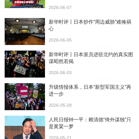
2026-06-07
新华时评丨日本炒作“周边威胁”难掩祸
心
2026-06-05
新华时评丨日本派员进驻北约的真实图
谋昭然若揭
2026-06-03
升级情报体系，日本“新型军国主义”再
进一步
2026-05-28
人民日报钟一平：赖清德“倚外谋独”只
是黄粱一梦
2026-05-21