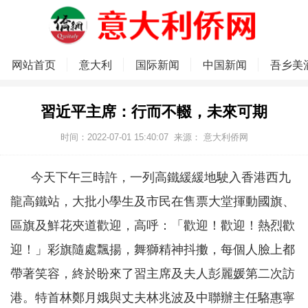
网站首页
意大利
国际新闻
中国新闻
吾乡美
習近平主席：行而不輟，未來可期
时间：2022-07-01 15:40:07
来源： 意大利侨网
今天下午三時許，一列高鐵緩緩地駛入香港西九
龍高鐵站，大批小學生及市民在售票大堂揮動國旗、
區旗及鮮花夾道歡迎，高呼：「歡迎！歡迎！熱烈歡
迎！」彩旗隨處飄揚，舞獅精神抖擻，每個人臉上都
帶著笑容，終於盼來了習主席及夫人彭麗媛第二次訪
港。特首林鄭月娥與丈夫林兆波及中聯辦主任駱惠寧