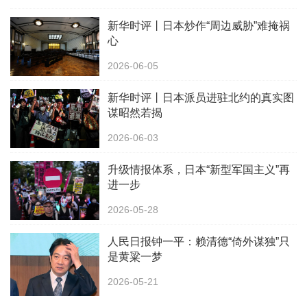
新华时评丨日本炒作“周边威胁”难掩祸
心
2026-06-05
新华时评丨日本派员进驻北约的真实图
谋昭然若揭
2026-06-03
升级情报体系，日本“新型军国主义”再
进一步
2026-05-28
人民日报钟一平：赖清德“倚外谋独”只
是黄粱一梦
2026-05-21