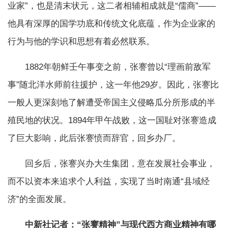
业家”，也是清末状元，这二者相辅相成就是“儒商”——
他具有深厚的国学功底和传统文化底蕴，作为企业家的
行为与他的学识和思想有着必然联系。
1882年朝鲜壬午事变之前，张謇曾以“理画前敌军
事”随北洋水师前往援护，这一年他29岁。因此，张謇比
一般人更深刻地了解遭受帝国主义侵略瓜分所形成的半
殖民地的状况。1894年甲午战败，这一国耻对张謇造成
了巨大影响，此后张謇愤而辞官，回乡办厂。
回乡后，张謇兴办大生集团，意在发展社会事业，
而不以资本来追求个人利益，实现了当时南通“县域经
济”的全面发展。
中新社记者：“张謇精神”与现代西方商业精神有哪