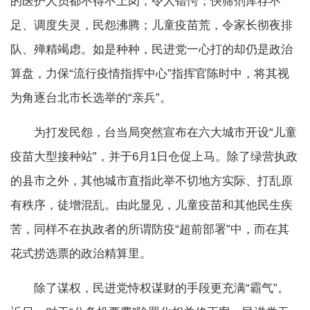
的医护人员都不得不上岗，令人错愕；快筛剂库存不
足、调度失灵，民怨沸腾；儿童疫苗荒，令家长彻夜排
队、殚精竭虑。如是种种，民进党一心打的却仍是政治
算盘，力保“流行疫情指挥中心”指挥官陈时中，将其视
为角逐台北市长选举的“亲兵”。
为打发民怨，台当局突然宣布在六大城市开设“儿童
疫苗大型接种站”，并于6月1日仓促上马。除了绿营执政
的县市之外，其他城市直指此举不切地方实际、打乱原
有秩序，徒增混乱。由此显见，儿童疫苗和其他民生疾
苦，同样不在执政者的所谓防疫“超前部署”中，而在其
花式捞选票的政治精算里。
除了谋权，民进党恃权谋财的手段更充满“霸气”。