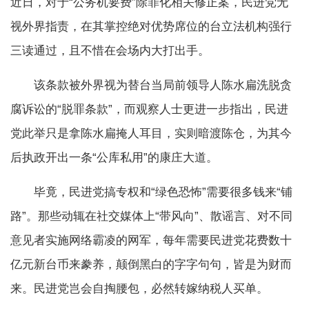
近日，对于“公务机要费”除罪化相关修正案，民进党无
视外界指责，在其掌控绝对优势席位的台立法机构强行
三读通过，且不惜在会场内大打出手。
该条款被外界视为替台当局前领导人陈水扁洗脱贪
腐诉讼的“脱罪条款”，而观察人士更进一步指出，民进
党此举只是拿陈水扁掩人耳目，实则暗渡陈仓，为其今
后执政开出一条“公库私用”的康庄大道。
毕竟，民进党搞专权和“绿色恐怖”需要很多钱来“铺
路”。那些动辄在社交媒体上“带风向”、散谣言、对不同
意见者实施网络霸凌的网军，每年需要民进党花费数十
亿元新台币来豢养，颠倒黑白的字字句句，皆是为财而
来。民进党岂会自掏腰包，必然转嫁纳税人买单。