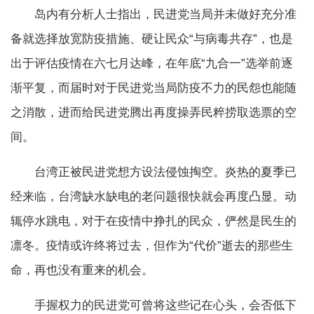
岛内有分析人士指出，民进党当局并未做好充分准
备就选择放宽防疫措施、硬让民众“与病毒共存”，也是
出于评估疫情在六七月达峰，在年底“九合一”选举前逐
渐平复，而届时对于民进党当局防疫不力的民怨也能随
之消散，进而给民进党腾出再度操弄民粹捞取选票的空
间。
台湾正被民进党想方设法侵蚀掏空。炎热的夏季已
经来临，台湾缺水缺电的老问题很快就会再度凸显。动
辄停水跳电，对于在疫情中挣扎的民众，俨然是民生的
凛冬。疫情或许终将过去，但作为“代价”逝去的那些生
命，再也没有重来的机会。
手握权力的民进党可曾将这些记在心头，会否低下