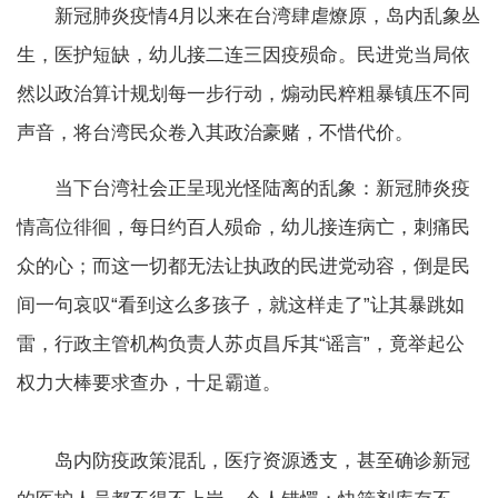
新冠肺炎疫情4月以来在台湾肆虐燎原，岛内乱象丛
生，医护短缺，幼儿接二连三因疫殒命。民进党当局依
然以政治算计规划每一步行动，煽动民粹粗暴镇压不同
声音，将台湾民众卷入其政治豪赌，不惜代价。
当下台湾社会正呈现光怪陆离的乱象：新冠肺炎疫
情高位徘徊，每日约百人殒命，幼儿接连病亡，刺痛民
众的心；而这一切都无法让执政的民进党动容，倒是民
间一句哀叹“看到这么多孩子，就这样走了”让其暴跳如
雷，行政主管机构负责人苏贞昌斥其“谣言”，竟举起公
权力大棒要求查办，十足霸道。
岛内防疫政策混乱，医疗资源透支，甚至确诊新冠