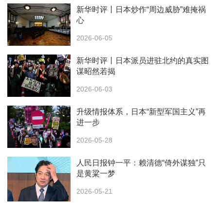
新华时评丨日本炒作“周边威胁”难掩祸
心
2026-06-05
新华时评丨日本派员进驻北约的真实图
谋昭然若揭
2026-06-03
升级情报体系，日本“新型军国主义”再
进一步
2026-05-28
人民日报钟一平：赖清德“倚外谋独”只
是黄粱一梦
2026-05-21